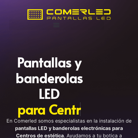
Pantallas y
banderolas
LED
p
a
r
a
C
e
n
t
r
o
s
d
e
e
s
t
En Comerled somos especialistas en la instalación de