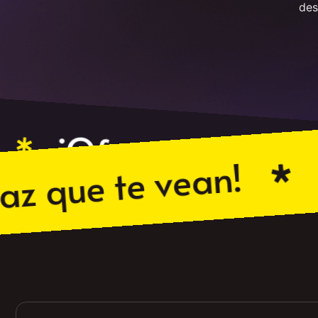
des
os!
¡Ofertas!
¡Haz
ue te vean!