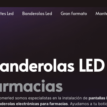
tes Led
Banderolas Led
Gran formato
Mante
banderolas LED
F
a
r
m
a
c
i
merled somos especialistas en la instalación de
pantallas
derolas electrónicas para farmacias
. Ayudamos a tu boti