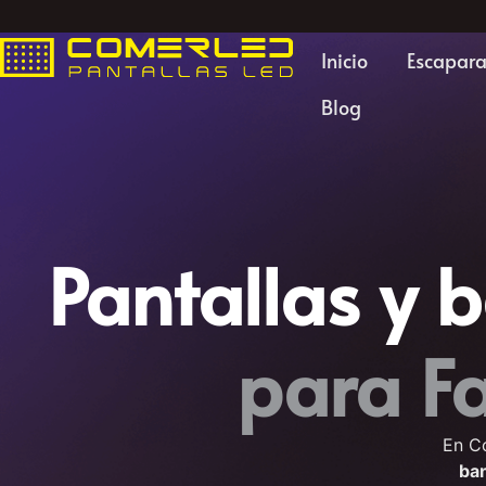
Inicio
Escapara
Blog
Pantallas y 
p
a
r
a
En Co
ban