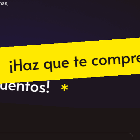
nas,
az que te compren!
escuentos!