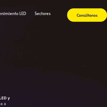
nimiento LED
Sectores
Consúltanos
 LED y
ca a