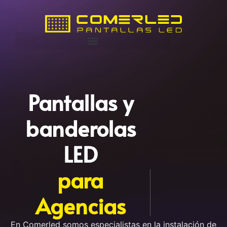
Pantallas y
banderolas
LED
p
a
r
a
A
g
e
n
c
i
a
s
d
e